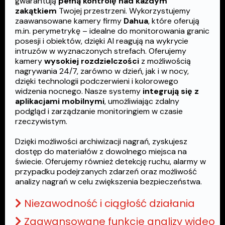
gwarantują
pełną kontrolę nad każdym
zakątkiem
Twojej przestrzeni. Wykorzystujemy
zaawansowane kamery firmy
Dahua
, które oferują
m.in. perymetrykę – idealne do monitorowania granic
posesji i obiektów, dzięki AI reagują na wykrycie
intruzów w wyznaczonych strefach. Oferujemy
kamery
wysokiej
rozdzielczości
z możliwością
nagrywania 24/7, zarówno w dzień, jak i w nocy,
dzięki technologii podczerwieni i kolorowego
widzenia nocnego. Nasze systemy
integrują się z
aplikacjami mobilnymi
, umożliwiając zdalny
podgląd i zarządzanie monitoringiem w czasie
rzeczywistym.
Dzięki możliwości archiwizacji nagrań, zyskujesz
dostęp do materiałów z dowolnego miejsca na
świecie. Oferujemy również detekcję ruchu, alarmy w
przypadku podejrzanych zdarzeń oraz możliwość
analizy nagrań w celu zwiększenia bezpieczeństwa.
Niezawodność i ciągłość działania
Zaawansowane funkcje analizy wideo