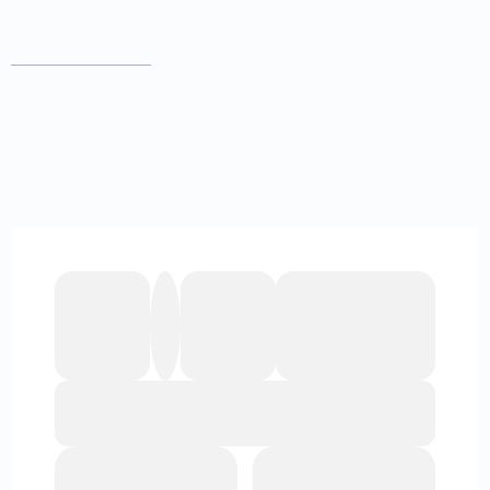
Opinie klientów
Dla nas liczy się przede wszystkim Twoje zadowolenie. Każdy
projekt to współpraca, w której stawiamy na rzetelność i solidne
rozwiązania. Zobacz, co nasi klienci mówią o współpracy z nami
– to najlepsza rekomendacja!